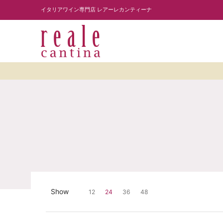
商品を探す
ワイナリー紹介
読み物
レスト
Skip to Main Content
イタリアワイン専門店 レアーレカンティーナ
Skip to Main Content
Show
12
24
36
48