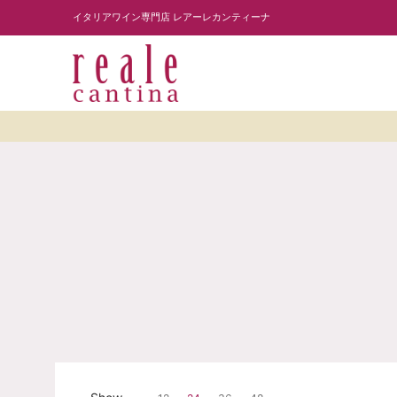
商品を探す
ワイナリー紹介
読み物
レスト
Skip to Main Content
イタリアワイン専門店 レアーレカンティーナ
Skip to Main Content