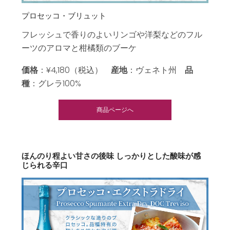
プロセッコ・ブリュット
フレッシュで香りのよいリンゴや洋梨などのフル
ーツのアロマと柑橘類のブーケ
価格
：¥4,180（税込）
産地
：ヴェネト州
品
種
：グレラ100%
商品ページへ
ほんのり程よい甘さの後味 しっかりとした酸味が感
じられる辛口