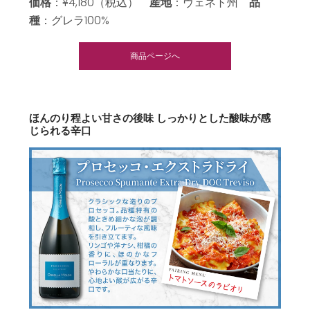
価格
：¥4,180（税込）
産地
：ヴェネト州
品
種
：グレラ100%
商品ページへ
ほんのり程よい甘さの後味 しっかりとした酸味が感
じられる辛口