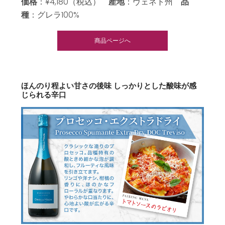
価格
：¥4,180（税込）
産地
：ヴェネト州
品
種
：グレラ100%
商品ページへ
ほんのり程よい甘さの後味 しっかりとした酸味が感
じられる辛口