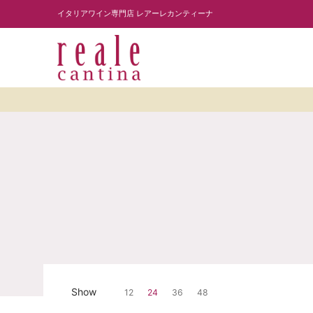
商品を探す
ワイナリー紹介
読み物
レスト
Skip to Main Content
イタリアワイン専門店 レアーレカンティーナ
Skip to Main Content
Show
12
24
36
48