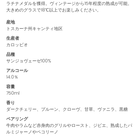
ラチナメダルを獲得。ヴィンテージから15年程度の熟成が可能。
大きめのグラスで18℃以上でお楽しみください。
産地
トスカーナ州キャンティ地区
生産者
カロッビオ
品種
サンジョヴェーゼ100%
アルコール
14.0％
容量
750ml
香り
ダークチェリー、プルーン、クローヴ、甘草、ヴァニラ、黒糖
ペアリング
牛肉やラムなど赤身肉のグリルやロースト、ジビエ、熟成したパ
ルミジャーノやペコリーノ