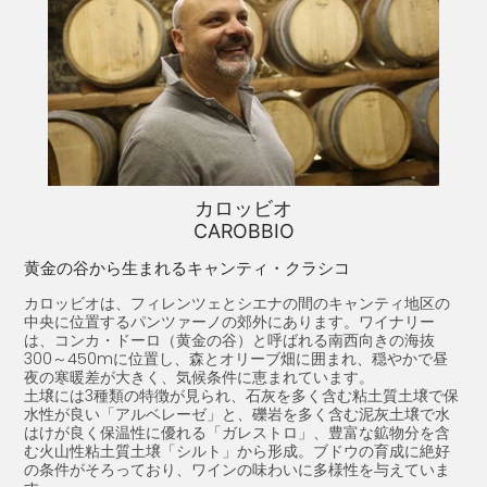
カロッビオ
CAROBBIO
黄金の谷から生まれるキャンティ・クラシコ
カロッビオは、フィレンツェとシエナの間のキャンティ地区の
中央に位置するパンツァーノの郊外にあります。ワイナリー
は、コンカ・ドーロ（黄金の谷）と呼ばれる南西向きの海抜
300～450mに位置し、森とオリーブ畑に囲まれ、穏やかで昼
夜の寒暖差が大きく、気候条件に恵まれています。
土壌には3種類の特徴が見られ、石灰を多く含む粘土質土壌で保
水性が良い「アルベレーゼ」と、礫岩を多く含む泥灰土壌で水
はけが良く保温性に優れる「ガレストロ」、豊富な鉱物分を含
む火山性粘土質土壌「シルト」から形成。ブドウの育成に絶好
の条件がそろっており、ワインの味わいに多様性を与えていま