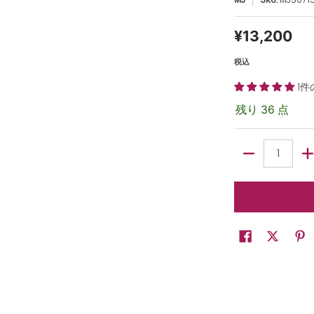
¥13,200
税込
1
残り 36 点
数量