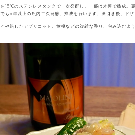
を18℃のステンレスタンクで一次発酵し、一部は木樽で熟成。
でも5年以上の瓶内二次発酵、熟成を行います。澱引き後、ドザ
花々や熟したアプリコット、黄桃などの複雑な香り、包み込むよ
。