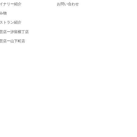
イナリー紹介
お問い合わせ
み物
ストラン紹介
営店ー汐留横丁店
営店ー山下町店
。