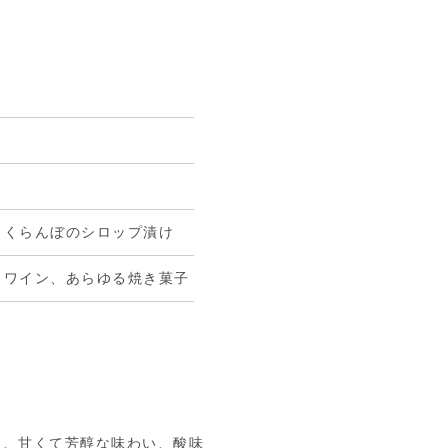
さくらんぼのシロップ漬け
トワイン、あらゆる焼き菓子
と、甘くて芳醇な味わい、酸味