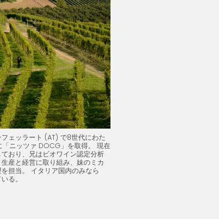
ェッラート (AT) で8世代にわた
に「ニッツァ DOCG」を取得。 現在
しており、兄はビオワイン認定分析
、生産と経営に取り組み、妹のミカ
を担当。 イタリア国内のみなら
ている。