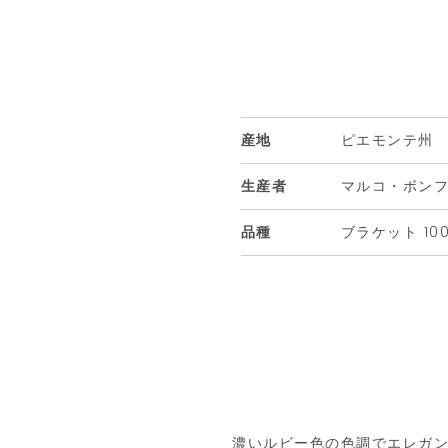
産地
ピエモンテ州
生産者
マルコ・ボン
品種
ブラケット 10
濃いルビー色の色調でエレガ