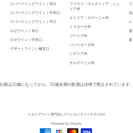
スパークリングワイン｜辛口
フリウリ・ヴェネツィア・ジュ
ワ
リア州
スパークリングワイン｜中辛口
読
エミリア・ロマーニャ州
スパークリングワイン｜中口
レ
トスカーナ州
ロゼワイン｜辛口
直
プーリア州
ロゼワイン｜中辛口
直
バジリカータ州
デザートワイン｜極甘口
シチリア州
サルデーニャ州
お酒は20歳になってから。20歳未満の飲酒は法律で禁止されています
イタリアワイン専門店レアーレカンティーナ
© 2026
Powered by Shopify