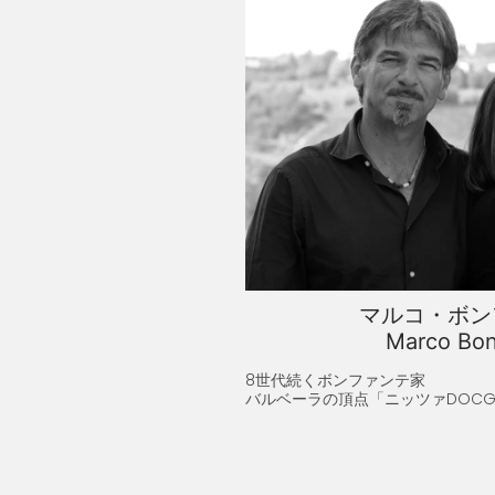
マルコ・ボン
Marco Bon
8世代続くボンファンテ家
バルベーラの頂点「ニッツァDOC