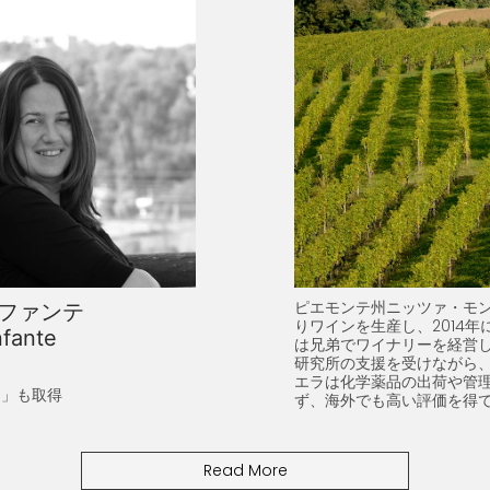
ピエモンテ州ニッツァ・モンフ
ファンテ
りワインを生産し、2014年
fante
は兄弟でワイナリーを経営
研究所の支援を受けながら
エラは化学薬品の出荷や管理
G」も取得
ず、海外でも高い評価を得
Read More