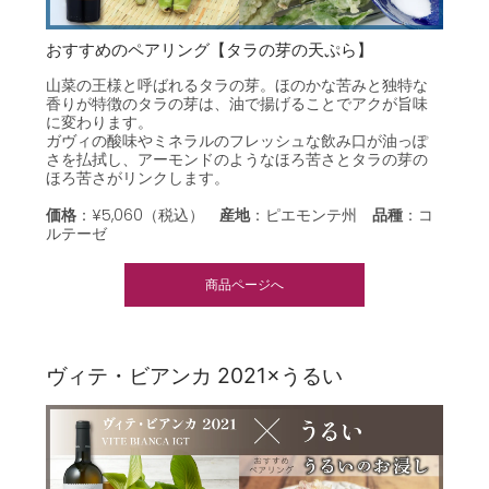
おすすめのペアリング【タラの芽の天ぷら】
山菜の王様と呼ばれるタラの芽。ほのかな苦みと独特な
香りが特徴のタラの芽は、油で揚げることでアクが旨味
に変わります。
ガヴィの酸味やミネラルのフレッシュな飲み口が油っぽ
さを払拭し、アーモンドのようなほろ苦さとタラの芽の
ほろ苦さがリンクします。
価格
：¥5,060（税込）
産地
：ピエモンテ州
品種
：
コ
ルテーゼ
商品ページへ
ヴィテ・ビアンカ 2021×うるい