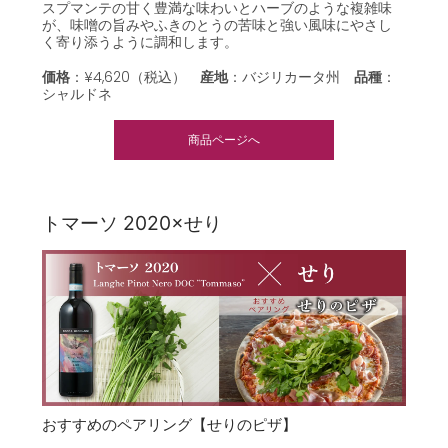
スプマンテの甘く豊満な味わいとハーブのような複雑味
が、味噌の旨みやふきのとうの苦味と強い風味にやさし
く寄り添うように調和します。
価格
：¥4,620（税込）
産地
：バジリカータ州
品種
：
シャルドネ
商品ページへ
トマーソ 2020×せり
おすすめのペアリング【せりのピザ】