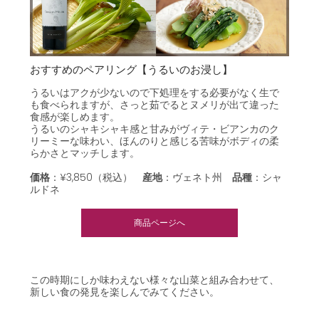
おすすめのペアリング【うるいのお浸し】
うるいはアクが少ないので下処理をする必要がなく生で
も食べられますが、さっと茹でるとヌメリが出て違った
食感が楽しめます。
うるいのシャキシャキ感と甘みがヴィテ・ビアンカのク
リーミーな味わい、ほんのりと感じる苦味がボディの柔
らかさとマッチします。
価格
：¥3,850（税込）
産地
：ヴェネト州
品種
：
シャ
ルドネ
商品ページへ
この時期にしか味わえない様々な山菜と組み合わせて、
新しい食の発見を楽しんでみてください。