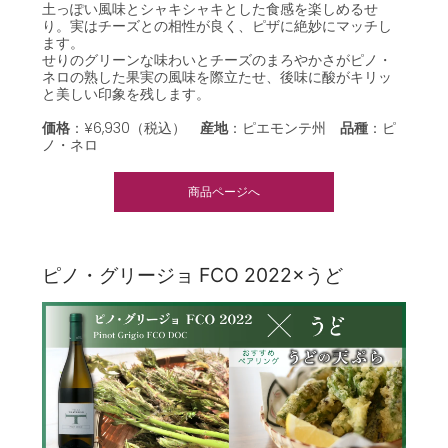
土っぽい風味とシャキシャキとした食感を楽しめるせ
り。実はチーズとの相性が良く、ピザに絶妙にマッチし
ます。
せりのグリーンな味わいとチーズのまろやかさがピノ・
ネロの熟した果実の風味を際立たせ、後味に酸がキリッ
と美しい印象を残します。
価格
：¥6,930（税込）
産地
：ピエモンテ州
品種
：ピ
ノ・ネロ
商品ページへ
ピノ・グリージョ FCO 2022×うど