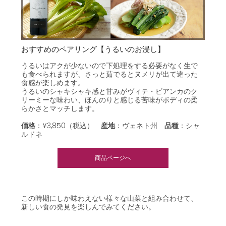
おすすめのペアリング【うるいのお浸し】
うるいはアクが少ないので下処理をする必要がなく生で
も食べられますが、さっと茹でるとヌメリが出て違った
食感が楽しめます。
うるいのシャキシャキ感と甘みがヴィテ・ビアンカのク
リーミーな味わい、ほんのりと感じる苦味がボディの柔
らかさとマッチします。
価格
：¥3,850（税込）
産地
：ヴェネト州
品種
：
シャ
ルドネ
商品ページへ
この時期にしか味わえない様々な山菜と組み合わせて、
新しい食の発見を楽しんでみてください。