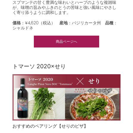
スプマンテの甘く豊満な味わいとハーブのような複雑味
が、味噌の旨みやふきのとうの苦味と強い風味にやさし
く寄り添うように調和します。
価格
：¥4,620（税込）
産地
：バジリカータ州
品種
：
シャルドネ
商品ページへ
トマーソ 2020×せり
おすすめのペアリング【せりのピザ】