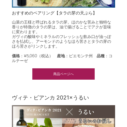
おすすめのペアリング【タラの芽の天ぷら】
山菜の王様と呼ばれるタラの芽。ほのかな苦みと独特な
香りが特徴のタラの芽は、油で揚げることでアクが旨味
に変わります。
ガヴィの酸味やミネラルのフレッシュな飲み口が油っぽ
さを払拭し、アーモンドのようなほろ苦さとタラの芽の
ほろ苦さがリンクします。
価格
：¥5,060（税込）
産地
：ピエモンテ州
品種
：
コ
ルテーゼ
商品ページへ
ヴィテ・ビアンカ 2021×うるい