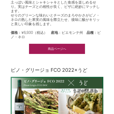
土っぽい風味とシャキシャキとした食感を楽しめるせ
り。実はチーズとの相性が良く、ピザに絶妙にマッチし
ます。
せりのグリーンな味わいとチーズのまろやかさがピノ・
ネロの熟した果実の風味を際立たせ、後味に酸がキリッ
と美しい印象を残します。
価格
：¥6,930（税込）
産地
：ピエモンテ州
品種
：ピ
ノ・ネロ
商品ページへ
ピノ・グリージョ FCO 2022×うど