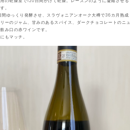
用の乾燥室で120日間かけて乾燥。レーズンのように凝縮させ
ます。
0日間ゆっくり発酵させ、スラヴォニアンオーク大樽で36カ月熟
ベリーのジャム、甘みのあるスパイス、ダークチョコレートのニ
な飲み口の赤ワインです。
理にもマッチ。