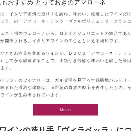
インにもおすすめ とっておきのアマローネ
は、イタリア各州の造り手を訪ね、味わい、厳選したワインだけ
ベッラ」の「アマローネ・デッラ・ヴァルポリチェッラ・クラシ
ェネト州のヴェローナから。ロミオとジュリエットの舞台であり
」が開催される、イタリアワインの中心ともいえる場所です。
ひときわ注目を集めるワインが、ＤＯＣＧ「アマローネ・デッラ
ト）してから醸造することで、比類なき芳醇な味わいを醸した辛
います。
ベッラ」のワイナリーは、ガルダ湖を見下ろす銘醸地バルドリー
に囲まれた瀟洒な建物は、
18
世紀の貴族の邸宅を再生したもの。
だワインが生み出されています。
More
ワインの造り手「ヴィラベッラ」に