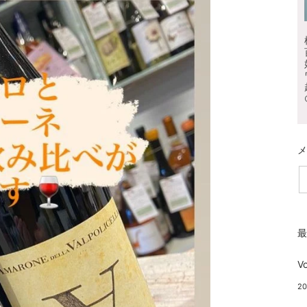
E
V
20