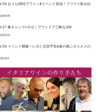
ol.58 おうちBBQでワイン&イベント告知！フリウリ飲み比
べ
26/6/16
ol.57 春キャンプ×ロゼ！アウトドア三昧なGW
26/5/12
ol.56 イベント開催！レポと次回予告&春の夜にオススメの
赤
26/4/3