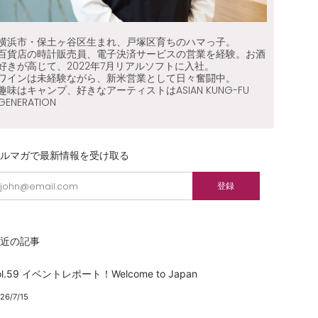
横浜市・保土ヶ谷区生まれ、戸塚区育ちのハマっ子。
百貨店の時計販売員、電子決済サービスの営業を経験。お酒
好きが高じて、2022年7月リアルソフトに入社。
ワインは未経験ながら、新米営業として日々奮闘中。
趣味はキャンプ、好きなアーティストはASIAN KUNG-FU
GENERATION
メルマガで最新情報を受け取る
mail
登録
最近の記事
ol.59 イベントレポート！Welcome to Japan
26/7/15