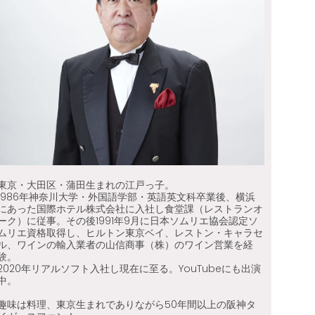
東京・大田区・蒲田生まれの江戸っ子。
1986年神奈川大学・外国語学部・英語英文科卒業後、横浜
にあった国際ホテル株式会社に入社し食堂課（レストランオ
ーク）に従事。その後1991年9月に日本ソムリエ協会認定ソ
ムリエ資格取得し、ヒルトン東京ベイ、レストン・キャラセ
ル、ワインの輸入業者の山信商事（株）のワイン営業を経
験。
2020年リアルソフト入社し現在に至る。YouTubeにも出演
中。
趣味は料理、東京生まれでありながら50年間以上の阪神タ