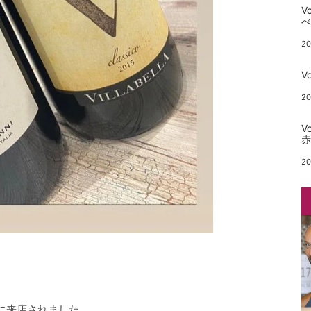
V
20
V
20
V
20
に来店されました
。