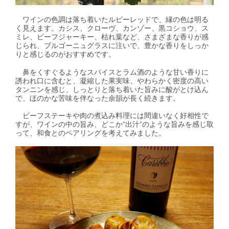
ワインの色調は落ち着いたルビーレッドで、縁の色は明る
く見えます。カシス、クローヴ、カンゾー、黒コショウ、ス
ミレ、ビーフジャーキー、枯れ葉など、さまざまな香りが感
じられ、ブルゴーニュグラスに注いで、豊かな香りをしっか
りと感じるのがおすすめです。
鼻をくすぐるようなスパイスとラム酒のような甘い香りに
誘われ口に含むと、凝縮した果実味、やわらかく密度の高い
タンニンを感じ、しっとりと落ち着いた旨みに酸がとけ込ん
で、ほのかな苦味を伴なった余韻が長く続きます。
ビーフステーキや肉の煮込み料理には間違いなく好相性で
すが、ワインの中の旨み、どこか“出汁”のような旨みを感じ取
って、和食とのペアリングを考えてみました。