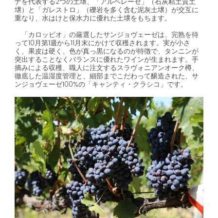
ナを代表する
2
つの土壌、「アルベレーゼ」（石灰粘土質土
壌）と「ガレストロ」（礫岩を多く含む泥灰土壌）が交互に
重なり、水はけと保水力に優れた土壌をもちます。
「カロッビオ」の厳選したサンジョヴェーゼは、完熟を待
って
10
月第
1
週から
11
月末にかけて収穫されます。実が小さ
く、果皮は硬く、色が真っ黒になるのが特徴で、タンニンが
突出することなくバランスに優れたワインが生まれます。手
摘みによる収穫、職人に注文するスラヴォニアンオーク樽、
徹底した温湿度管理と、細部までこだわって醸造された、サ
ンジョヴェーゼ
100%
の「キャンティ・クラシコ」です。