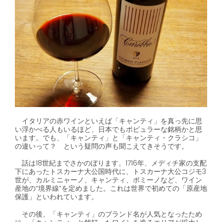
イタリアの赤ワインといえば「キャンティ」を真っ先に思
い浮かべる人もいるほど、日本でもポピュラーな銘柄かと思
います。でも、「キャンティ」と「キャンティ・クラシコ」
の違いって？ という疑問の声も聞こえてきそうです。
話は
18
世紀までさかのぼります。
1716
年、メディチ家の支配
下にあったトスカーナ大公国時代に、トスカーナ大公コジモ
3
世が、カルミニャーノ、キャンティ、ポミーノなど、ワイン
産地の“境界線”を定めました。これは世界で初めての「原産地
保護」といわれています。
その後、「キャンティ」のブランド名が人気となったため