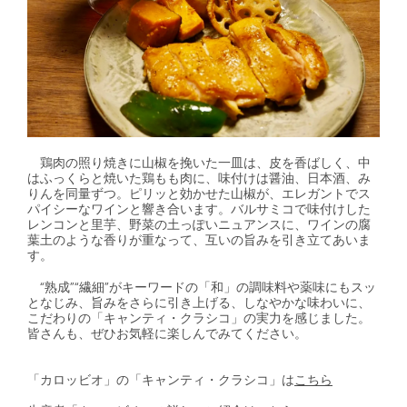
鶏肉の照り焼きに山椒を挽いた一皿は、皮を香ばしく、中
はふっくらと焼いた鶏もも肉に、味付けは醤油、日本酒、み
りんを同量ずつ。ピリッと効かせた山椒が、エレガントでス
パイシーなワインと響き合います。バルサミコで味付けした
レンコンと里芋、野菜の土っぽいニュアンスに、ワインの腐
葉土のような香りが重なって、互いの旨みを引き立てあいま
す。
“熟成”“繊細”がキーワードの「和」の調味料や薬味にもスッ
となじみ、旨みをさらに引き上げる、しなやかな味わいに、
こだわりの「キャンティ・クラシコ」の実力を感じました。
皆さんも、ぜひお気軽に楽しんでみてください。
「
カロッビオ
」の「
キャンティ・クラシコ
」は
こちら